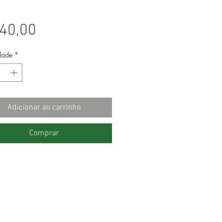
Preço
40,00
dade
*
Adicionar ao carrinho
Comprar